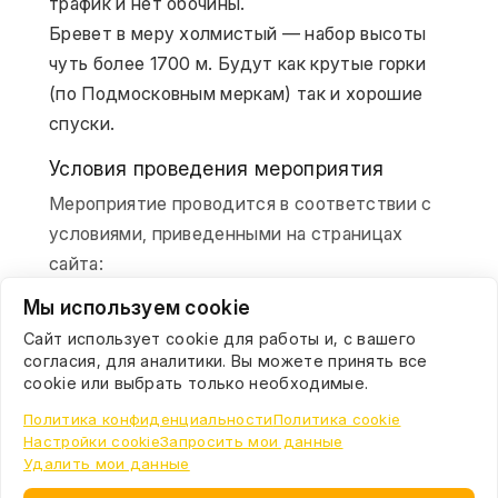
трафик и нет обочины.
Бревет в меру холмистый — набор высоты 
чуть более 1700 м. Будут как крутые горки 
(по Подмосковным меркам) так и хорошие 
спуски.
Условия проведения мероприятия
Мероприятие проводится в соответствии с
условиями, приведенными на страницах
сайта:
Мы используем cookie
О клубе
Регистрация на заезд
Сайт использует cookie для работы и, с вашего
согласия, для аналитики. Вы можете принять все
Прохождение КП
cookie или выбрать только необходимые.
Обработка результатов
О бреветах и рандоннёрстве
Политика конфиденциальности
Политика cookie
Настройки cookie
Запросить мои данные
Удалить мои данные