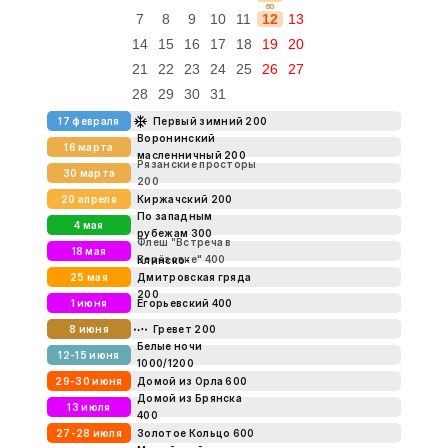
60
7
8
9
10
11
12
13
14
15
16
17
18
19
20
21
22
23
24
25
26
27
28
29
30
31
17 февраля
Первый зимний 200
Воронинский
16 марта
масленничный 200
Рязанские просторы
30 марта
200
20 апреля
Киржачский 200
По западным
4 мая
рубежам 300
Флеш "Встреча в
18 мая
Берёзовке" 400
Клинско-
25 мая
Дмитровская гряда
200
1 июня
Егорьевский 400
8 июня
Гревет 200
Белые ночи
12-15 июня
1000/1200
29-30 июня
Домой из Орла 600
Домой из Брянска
13 июля
400
27-28 июля
Золотое Кольцо 600