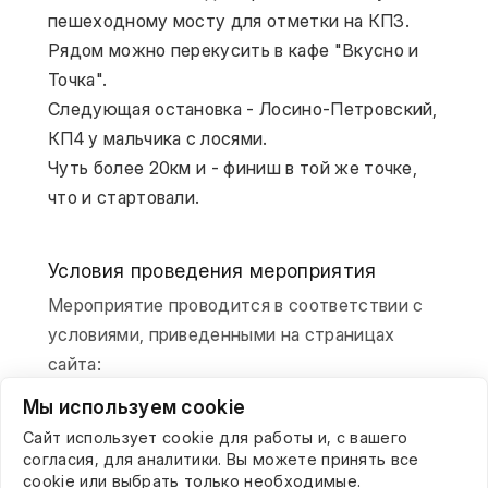
пешеходному мосту для отметки на КП3. 
Рядом можно перекусить в кафе "Вкусно и 
Точка".
Следующая остановка - Лосино-Петровский, 
КП4 у мальчика с лосями.
Чуть более 20км и - финиш в той же точке, 
что и стартовали.
Условия проведения мероприятия
Мероприятие проводится в соответствии с
условиями, приведенными на страницах
сайта:
Мы используем cookie
О клубе
Регистрация на заезд
Сайт использует cookie для работы и, с вашего
согласия, для аналитики. Вы можете принять все
Прохождение КП
cookie или выбрать только необходимые.
Обработка результатов