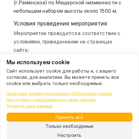
(г.Раменское) по Мещерской низменности с 
небольшим набором высоты около 1500 м.
Условия проведения мероприятия
Мероприятие проводится в соответствии с
условиями, приведенными на страницах
сайта:
Мы используем cookie
О клубе
Регистрация на заезд
Сайт использует cookie для работы и, с вашего
согласия, для аналитики. Вы можете принять все
Прохождение КП
cookie или выбрать только необходимые.
Обработка результатов
О бреветах и рандоннёрстве
Политика конфиденциальности
Политика cookie
Настройки cookie
Запросить мои данные
Удалить мои данные
Принять все
Московский велоклуб
Только необходимые
Караван—Рандоннер
Настроить