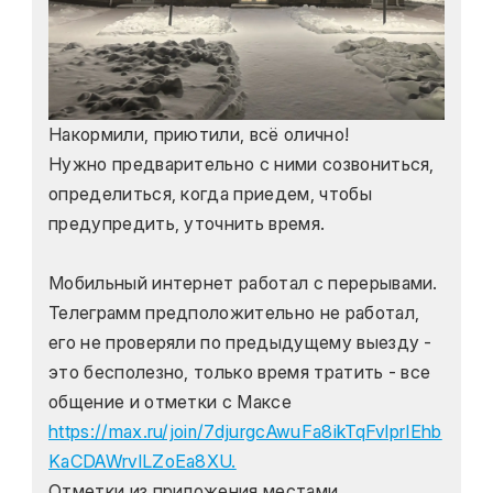
Накормили, приютили, всё олично!
Нужно предварительно с ними созвониться, 
определиться, когда приедем, чтобы 
предупредить, уточнить время.
Мобильный интернет работал с перерывами. 
Телеграмм предположительно не работал, 
его не проверяли по предыдущему выезду - 
это бесполезно, только время тратить - все 
общение и отметки с Максе 
https://max.ru/join/7djurgcAwuFa8ikTqFvlprIEhb
KaCDAWrvlLZoEa8XU.
Отметки из приложения местами 